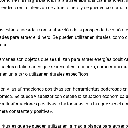
común en la magia blanca. Para atraer abundancia financiera, se
ncienden con la intención de atraer dinero y se pueden combinar
as están asociadas con la atracción de la prosperidad económica.
es para atraer el dinero. Se pueden utilizar en rituales, como 
era.
smanes son objetos que se utilizan para atraer energías positiva
muletos o talismanes que representen la riqueza, como monedas,
n un altar o utilizar en rituales específicos.
ción y las afirmaciones positivas son herramientas poderosas en
nómica. Se puede visualizar con detalle la situación económica
etir afirmaciones positivas relacionadas con la riqueza y el d
nera constante y positiva».
 rituales que se pueden utilizar en la magia blanca para atraer