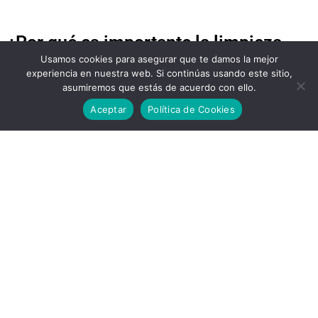
¿Por qué es importante la limpieza
Usamos cookies para asegurar que te damos la mejor
espiritual?
experiencia en nuestra web. Si continúas usando este sitio,
asumiremos que estás de acuerdo con ello.
La limpieza espiritual es esencial para mantener un
Aceptar
Política de Cookies
estado de equilibrio y armonía en nuestras vidas. Aquí
hay algunas razones por las cuales es importante:
Reducción del estrés y la ansiedad:
La limpieza
espiritual puede ayudarnos a liberar la tensión
acumulada en nuestro cuerpo y mente, lo que a su
vez reduce el estrés y la ansiedad. Al deshacernos
de las preocupaciones y las energías negativas,
podemos experimentar una sensación de calma y
tranquilidad.
Mejora de la claridad mental:
Cuando nuestras
mentes están saturadas de pensamientos