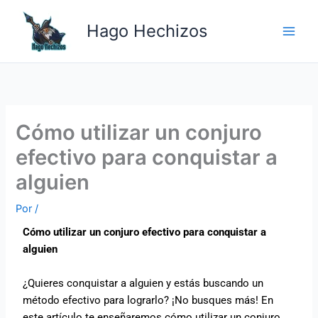
Ir
Main
al
Hago Hechizos
Men
contenido
Cómo utilizar un conjuro
efectivo para conquistar a
alguien
Por
/
Cómo utilizar un conjuro efectivo para conquistar a
alguien
¿Quieres conquistar a alguien y estás buscando un
método efectivo para lograrlo? ¡No busques más! En
este artículo te enseñaremos cómo utilizar un conjuro