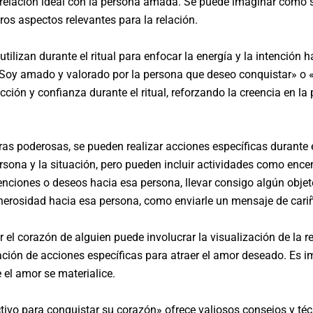
a relación ideal con la persona amada. Se puede imaginar cómo 
ros aspectos relevantes para la relación.
ilizan durante el ritual para enfocar la energía y la intención 
Soy amado y valorado por la persona que deseo conquistar» o «E
ción y confianza durante el ritual, reforzando la creencia en la
as poderosas, se pueden realizar acciones específicas durante e
sona y la situación, pero pueden incluir actividades como encen
ntenciones o deseos hacia esa persona, llevar consigo algún obj
generosidad hacia esa persona, como enviarle un mensaje de cari
r el corazón de alguien puede involucrar la visualización de la 
ación de acciones específicas para atraer el amor deseado. Es imp
 el amor se materialice.
ectivo para conquistar su corazón» ofrece valiosos consejos y t