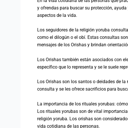
En la vida cotidiana de las personas que prac
y ofrendas para buscar su protección, ayuda y 
aspectos de la vida.
Los seguidores de la religión yoruba consult
como el dilogún o el obí. Estas consultas so
mensajes de los Orishas y brindan orientació
Los Orishas también están asociados con elem
específico que lo representa y se le suele rep
Los Orishas son los santos o deidades de la r
consulta y se les ofrece sacrificios para bus
La importancia de los rituales yorubas: cómo 
Los rituales yorubas son de vital importanci
religión yoruba. Los orishas son considerados
vida cotidiana de las personas.