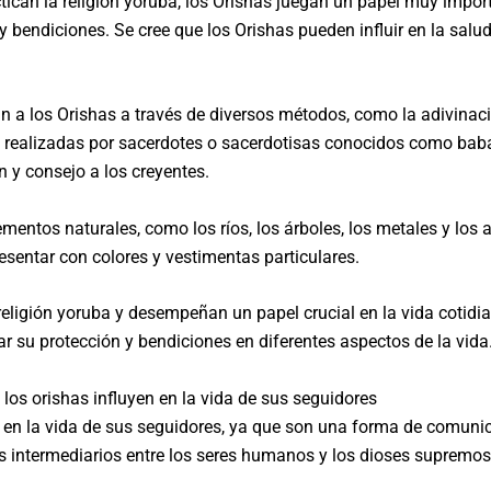
tican la religión yoruba, los Orishas juegan un papel muy importa
bendiciones. Se cree que los Orishas pueden influir en la salud, 
an a los Orishas a través de diversos métodos, como la adivinac
n realizadas por sacerdotes o sacerdotisas conocidos como baba
n y consejo a los creyentes.
entos naturales, como los ríos, los árboles, los metales y los
resentar con colores y vestimentas particulares.
eligión yoruba y desempeñan un papel crucial en la vida cotidia
car su protección y bendiciones en diferentes aspectos de la vida
los orishas influyen en la vida de sus seguidores
a en la vida de sus seguidores, ya que son una forma de comunic
 intermediarios entre los seres humanos y los dioses supremos, y