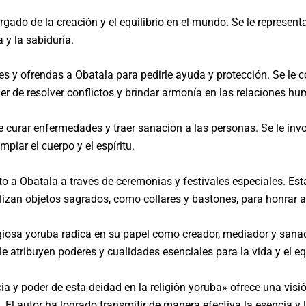
rgado de la creación y el equilibrio en el mundo. Se le represen
a y la sabiduría.
les y ofrendas a Obatala para pedirle ayuda y protección. Se le 
der de resolver conflictos y brindar armonía en las relaciones h
de curar enfermedades y traer sanación a las personas. Se le i
impiar el cuerpo y el espíritu.
ulto a Obatala a través de ceremonias y festivales especiales. E
izan objetos sagrados, como collares y bastones, para honrar a
ligiosa yoruba radica en su papel como creador, mediador y san
 le atribuyen poderes y cualidades esenciales para la vida y el e
ia y poder de esta deidad en la religión yoruba» ofrece una visi
. El autor ha logrado transmitir de manera efectiva la esencia y 