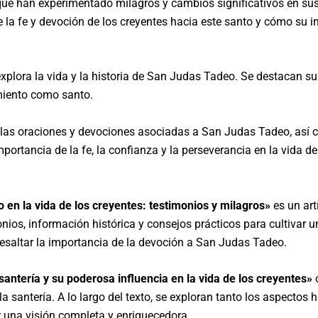
 que han experimentado milagros y cambios significativos en sus
la fe y devoción de los creyentes hacia este santo y cómo su i
explora la vida y la historia de San Judas Tadeo. Se destacan s
imiento como santo.
e las oraciones y devociones asociadas a San Judas Tadeo, así 
mportancia de la fe, la confianza y la perseverancia en la vida 
 en la vida de los creyentes: testimonios y milagros»
es un art
onios, información histórica y consejos prácticos para cultivar 
 resaltar la importancia de la devoción a San Judas Tadeo.
antería y su poderosa influencia en la vida de los creyentes»
o
a santería. A lo largo del texto, se exploran tanto los aspectos 
r una visión completa y enriquecedora.