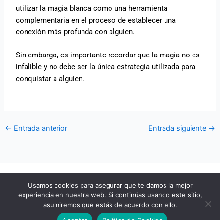
utilizar la magia blanca como una herramienta
complementaria en el proceso de establecer una
conexión más profunda con alguien.
Sin embargo, es importante recordar que la magia no es
infalible y no debe ser la única estrategia utilizada para
conquistar a alguien.
←
Entrada anterior
Entrada siguiente
→
POLÍTICA DE COOKIES
Usamos cookies para asegurar que te damos la mejor
POLÍTICA DE PRIVACIDAD
experiencia en nuestra web. Si continúas usando este sitio,
AVISO LEGAL
asumiremos que estás de acuerdo con ello.
CONTACTO
Aceptar
Política de Cookies