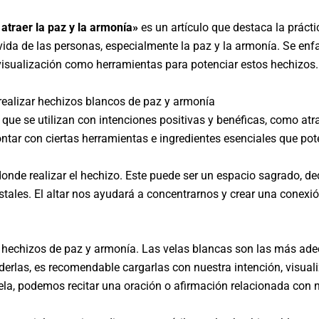
traer la paz y la armonía»
es un artículo que destaca la prác
vida de las personas, especialmente la paz y la armonía. Se enfa
a visualización como herramientas para potenciar estos hechizos.
realizar hechizos blancos de paz y armonía
ue se utilizan con intenciones positivas y benéficas, como atra
contar con ciertas herramientas e ingredientes esenciales que pot
r donde realizar el hechizo. Este puede ser un espacio sagrado, 
ristales. El altar nos ayudará a concentrarnos y crear una conex
hechizos de paz y armonía. Las velas blancas son las más ade
nderlas, es recomendable cargarlas con nuestra intención, visua
vela, podemos recitar una oración o afirmación relacionada con