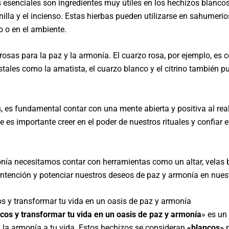
es esenciales son ingredientes muy útiles en los hechizos blanc
illa y el incienso. Estas hierbas pueden utilizarse en sahumeri
o o en el ambiente.
osas para la paz y la armonía. El cuarzo rosa, por ejemplo, es
istales como la amatista, el cuarzo blanco y el citrino también p
 es fundamental contar con una mente abierta y positiva al reali
e es importante creer en el poder de nuestros rituales y confiar
nía necesitamos contar con herramientas como un altar, velas b
ntención y potenciar nuestros deseos de paz y armonía en nuest
os y transformar tu vida en un oasis de paz y armonía
ncos y transformar tu vida en un oasis de paz y armonía
» es un
y la armonía a tu vida. Estos hechizos se consideran
«blancos»