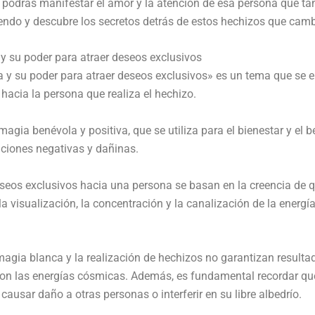
 podrás manifestar el amor y la atención de esa persona que ta
eyendo y descubre los secretos detrás de estos hechizos que ca
y su poder para atraer deseos exclusivos
a y su poder para atraer deseos exclusivos» es un tema que se 
 hacia la persona que realiza el hechizo.
gia benévola y positiva, que se utiliza para el bienestar y el 
nciones negativas y dañinas.
eos exclusivos hacia una persona se basan en la creencia de que
la visualización, la concentración y la canalización de la energ
magia blanca y la realización de hechizos no garantizan resulta
n con las energías cósmicas. Además, es fundamental recordar q
causar daño a otras personas o interferir en su libre albedrío.