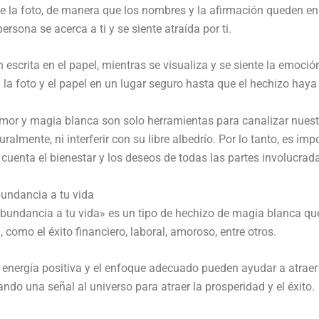
de la foto, de manera que los nombres y la afirmación queden en 
rsona se acerca a ti y se siente atraída por ti.
n escrita en el papel, mientras se visualiza y se siente la emoci
a foto y el papel en un lugar seguro hasta que el hechizo haya
amor y magia blanca son solo herramientas para canalizar nuest
ralmente, ni interferir con su libre albedrío. Por lo tanto, es imp
 cuenta el bienestar y los deseos de todas las partes involucrad
bundancia a tu vida
bundancia a tu vida» es un tipo de hechizo de magia blanca que s
 como el éxito financiero, laboral, amoroso, entre otros.
la energía positiva y el enfoque adecuado pueden ayudar a atra
iando una señal al universo para atraer la prosperidad y el éxito.