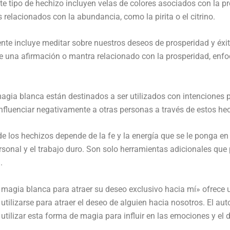
 tipo de hechizo incluyen velas de colores asociados con la pr
 relacionados con la abundancia, como la pirita o el citrino.
ente incluye meditar sobre nuestros deseos de prosperidad y éxi
pite una afirmación o mantra relacionado con la prosperidad, enf
gia blanca están destinados a ser utilizados con intenciones po
nfluenciar negativamente a otras personas a través de estos he
 de los hechizos depende de la fe y la energía que se le ponga e
rsonal y el trabajo duro. Son solo herramientas adicionales qu
.
e magia blanca para atraer su deseo exclusivo hacia mí» ofrece 
tilizarse para atraer el deseo de alguien hacia nosotros. El aut
tilizar esta forma de magia para influir en las emociones y el 