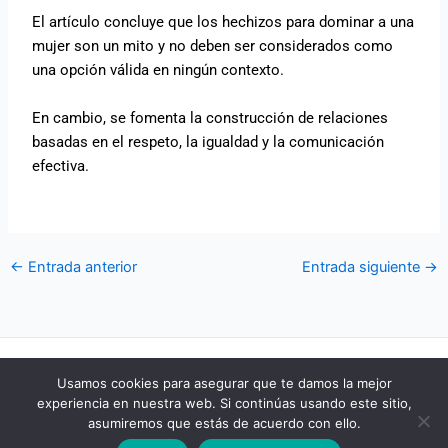
El artículo concluye que los hechizos para dominar a una
mujer son un mito y no deben ser considerados como
una opción válida en ningún contexto.
En cambio, se fomenta la construcción de relaciones
basadas en el respeto, la igualdad y la comunicación
efectiva.
←
Entrada anterior
Entrada siguiente
→
POLÍTICA DE COOKIES
Usamos cookies para asegurar que te damos la mejor
POLÍTICA DE PRIVACIDAD
experiencia en nuestra web. Si continúas usando este sitio,
AVISO LEGAL
asumiremos que estás de acuerdo con ello.
CONTACTO