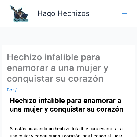
Ir
Main
al
Hago Hechizos
Men
contenido
Hechizo infalible para
enamorar a una mujer y
conquistar su corazón
Por
/
Hechizo infalible para enamorar a
una mujer y conquistar su corazón
Si estás buscando un hechizo infalible para enamorar a
una mujer y conquistar su corazón, has llegado al lugar