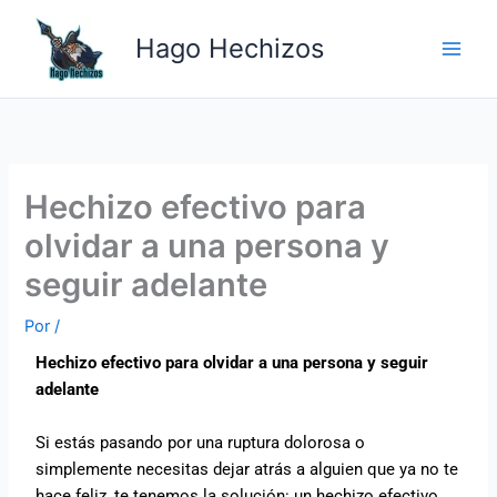
Ir
Main
al
Hago Hechizos
Men
contenido
Hechizo efectivo para
olvidar a una persona y
seguir adelante
Por
/
Hechizo efectivo para olvidar a una persona y seguir
adelante
Si estás pasando por una ruptura dolorosa o
simplemente necesitas dejar atrás a alguien que ya no te
hace feliz, te tenemos la solución: un hechizo efectivo