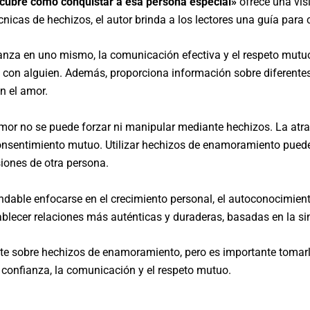
ubre cómo conquistar a esa persona especial»
ofrece una visi
écnicas de hechizos, el autor brinda a los lectores una guía para
nfianza en uno mismo, la comunicación efectiva y el respeto m
con alguien. Además, proporciona información sobre diferente
n el amor.
amor no se puede forzar ni manipular mediante hechizos. La atr
onsentimiento mutuo. Utilizar hechizos de enamoramiento puede 
siones de otra persona.
dable enfocarse en el crecimiento personal, el autoconocimiento
blecer relaciones más auténticas y duraderas, basadas en la si
ante sobre hechizos de enamoramiento, pero es importante tomar
 confianza, la comunicación y el respeto mutuo.