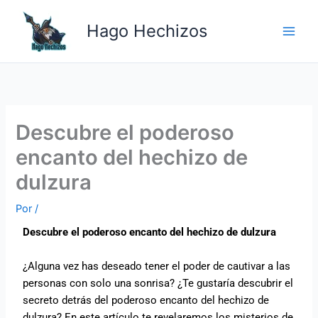
Ir
Main
al
Hago Hechizos
Men
contenido
Descubre el poderoso
encanto del hechizo de
dulzura
Por
/
Descubre el poderoso encanto del hechizo de dulzura
¿Alguna vez has deseado tener el poder de cautivar a las
personas con solo una sonrisa? ¿Te gustaría descubrir el
secreto detrás del poderoso encanto del hechizo de
dulzura? En este artículo te revelaremos los misterios de