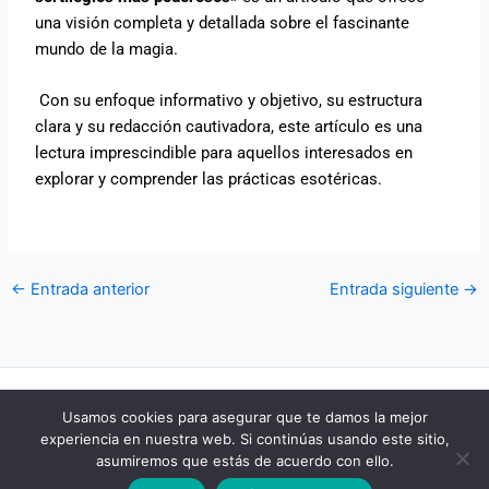
una visión completa y detallada sobre el fascinante
mundo de la magia.
Con su enfoque informativo y objetivo, su estructura
clara y su redacción cautivadora, este artículo es una
lectura imprescindible para aquellos interesados en
explorar y comprender las prácticas esotéricas.
←
Entrada anterior
Entrada siguiente
→
POLÍTICA DE COOKIES
Usamos cookies para asegurar que te damos la mejor
POLÍTICA DE PRIVACIDAD
experiencia en nuestra web. Si continúas usando este sitio,
AVISO LEGAL
asumiremos que estás de acuerdo con ello.
CONTACTO