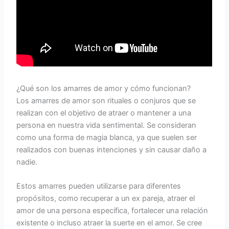
¿Qué son los amarres de amor y cómo funcionan?
Los amarres de amor son rituales o conjuros que se
realizan con el objetivo de atraer o mantener a una
persona en nuestra vida sentimental. Se consideran
como una forma de magia blanca, ya que suelen ser
realizados con buenas intenciones y sin causar daño a
nadie.
Estos amarres pueden utilizarse para diferentes
propósitos, como recuperar a un ex pareja, atraer el
amor de una persona específica, fortalecer una relación
existente o incluso atraer la suerte en el amor. Se cree