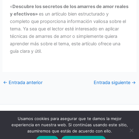
«
Descubre los secretos de los amarres de amor reales
y efectivos»
es un artículo bien estructurado y
completo que proporciona información valiosa sobre el
tema. Ya sea que el lector esté interesado en aplicar
técnicas de amarres de amor o simplemente quiera
aprender más sobre el tema, este artículo ofrece una
guía clara y útil.
←
Entrada anterior
Entrada siguiente
→
POLÍTICA DE COOKIES
Usamos cookies para asegurar que te damos la mejor
POLÍTICA DE PRIVACIDAD
experiencia en nuestra web. Si continúas usando este sitio,
AVISO LEGAL
asumiremos que estás de acuerdo con ello.
CONTACTO