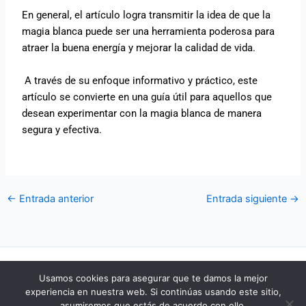
En general, el artículo logra transmitir la idea de que la
magia blanca puede ser una herramienta poderosa para
atraer la buena energía y mejorar la calidad de vida.
A través de su enfoque informativo y práctico, este
artículo se convierte en una guía útil para aquellos que
desean experimentar con la magia blanca de manera
segura y efectiva.
←
Entrada anterior
Entrada siguiente
→
POLÍTICA DE COOKIES
Usamos cookies para asegurar que te damos la mejor
POLÍTICA DE PRIVACIDAD
experiencia en nuestra web. Si continúas usando este sitio,
AVISO LEGAL
asumiremos que estás de acuerdo con ello.