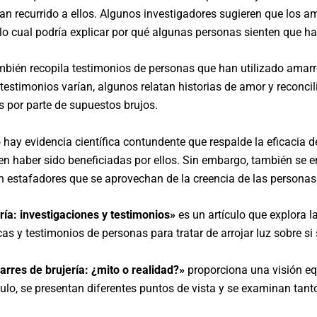
an recurrido a ellos. Algunos investigadores sugieren que los am
lo cual podría explicar por qué algunas personas sienten que h
ambién recopila testimonios de personas que han utilizado amar
estimonios varían, algunos relatan historias de amor y reconcil
 por parte de supuestos brujos.
o hay evidencia científica contundente que respalde la eficacia 
n haber sido beneficiadas por ellos. Sin embargo, también se en
sten estafadores que se aprovechan de la creencia de las person
ría: investigaciones y testimonios»
es un artículo que explora l
cas y testimonios de personas para tratar de arrojar luz sobre si
rres de brujería: ¿mito o realidad?»
proporciona una visión eq
tículo, se presentan diferentes puntos de vista y se examinan ta