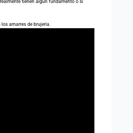
 realmente tienen algún fundamento o si
 los amarres de brujería.