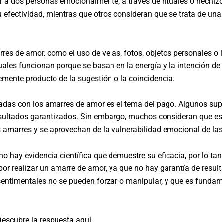
 a dos personas emocionalmente, a través de rituales o hechiz
u efectividad, mientras que otros consideran que se trata de una
res de amor, como el uso de velas, fotos, objetos personales o i
ales funcionan porque se basan en la energía y la intención de 
emente producto de la sugestión o la coincidencia.
as con los amarres de amor es el tema del pago. Algunos supu
esultados garantizados. Sin embargo, muchos consideran que est
os amarres y se aprovechan de la vulnerabilidad emocional de la
o hay evidencia científica que demuestre su eficacia, por lo tan
por realizar un amarre de amor, ya que no hay garantía de resul
 sentimentales no se pueden forzar o manipular, y que es funda
escubre la respuesta aquí.