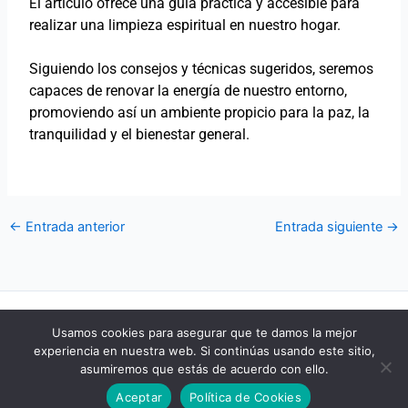
l artículo ofrece una guía práctica y accesible para
E
realizar una limpieza espiritual en nuestro hogar.
Siguiendo los consejos y técnicas sugeridos, seremos
capaces de renovar la energía de nuestro entorno,
promoviendo así un ambiente propicio para la paz, la
tranquilidad y el bienestar general.
←
Entrada anterior
Entrada siguiente
→
POLÍTICA DE COOKIES
Usamos cookies para asegurar que te damos la mejor
POLÍTICA DE PRIVACIDAD
experiencia en nuestra web. Si continúas usando este sitio,
AVISO LEGAL
asumiremos que estás de acuerdo con ello.
CONTACTO
Aceptar
Política de Cookies