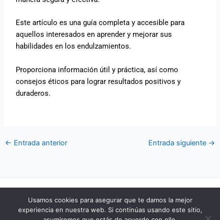
Este artículo es una guía completa y accesible para
aquellos interesados en aprender y mejorar sus
habilidades en los endulzamientos.
Proporciona información útil y práctica, así como
consejos éticos para lograr resultados positivos y
duraderos.
←
Entrada anterior
Entrada siguiente
→
POLÍTICA DE COOKIES
Usamos cookies para asegurar que te damos la mejor
POLÍTICA DE PRIVACIDAD
experiencia en nuestra web. Si continúas usando este sitio,
AVISO LEGAL
asumiremos que estás de acuerdo con ello.