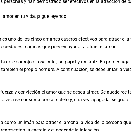
s personas y han demostrado ser efectivos en la atracción de p
el amor en tu vida, ¡sigue leyendo!
r es uno de los cinco amarres caseros efectivos para atraer el a
n propiedades mágicas que pueden ayudar a atraer el amor.
a de color rojo o rosa, miel, un papel y un lápiz. En primer lugar
también el propio nombre. A continuación, se debe untar la vela 
 fuerza y convicción el amor que se desea atraer. Se puede recit
 la vela se consuma por completo y, una vez apagada, se guarda
a como un imán para atraer el amor a la vida de la persona que l
 representan la energía y el poder de la intención.